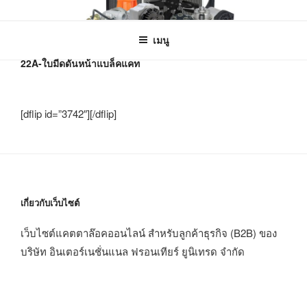
ข้าม
B2B-INTERNATIONAL FRONTIER
ฟรอนเทียร์ อะไหล่รถไถ อะไหล่เครื่องจักรกลเกษตร
ไป
UNITRADE
เมนู
ยัง
22A-ใบมีดดันหน้าแบล็คแคท
บทความ
[dflip id=”3742″][/dflip]
เกี่ยวกับเว็บไซต์
เว็บไซต์แคตตาล๊อคออนไลน์ สำหรับลูกค้าธุรกิจ (B2B) ของ
บริษัท อินเตอร์เนชั่นแนล ฟรอนเทียร์ ยูนิเทรด จำกัด